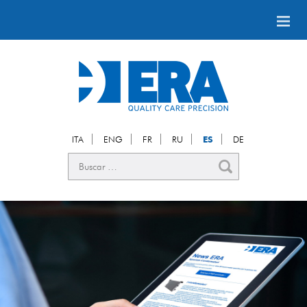
ITA
ENG
FR
RU
ES
DE