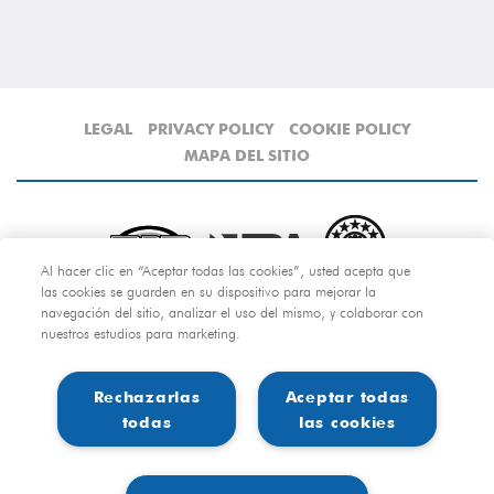
LEGAL
PRIVACY POLICY
COOKIE POLICY
MAPA DEL SITIO
Al hacer clic en “Aceptar todas las cookies”, usted acepta que
las cookies se guarden en su dispositivo para mejorar la
navegación del sitio, analizar el uso del mismo, y colaborar con
nuestros estudios para marketing.
Copyright © 2011-2018 ERA S.r.l. • Todos los derechos
reservados
P.IVA IT07647200018
Rechazarlas
Aceptar todas
Web Interface powered by LiveXtention Srl
todas
las cookies