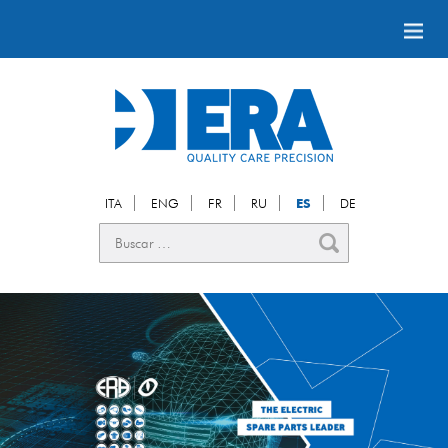
ITA
ENG
FR
RU
ES
DE