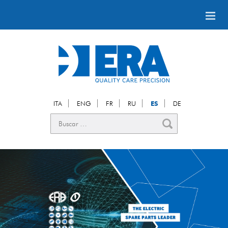
ITA
ENG
FR
RU
ES
DE