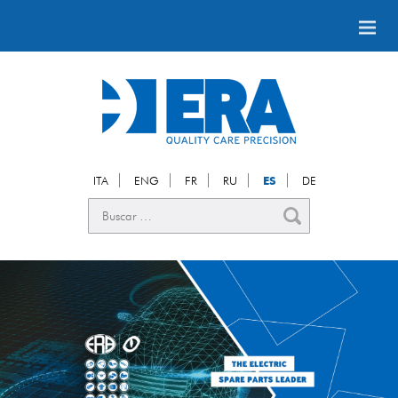
ITA
ENG
FR
RU
ES
DE