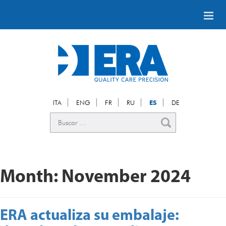
ITA
ENG
FR
RU
ES
DE
Month:
November 2024
ERA actualiza su embalaje: