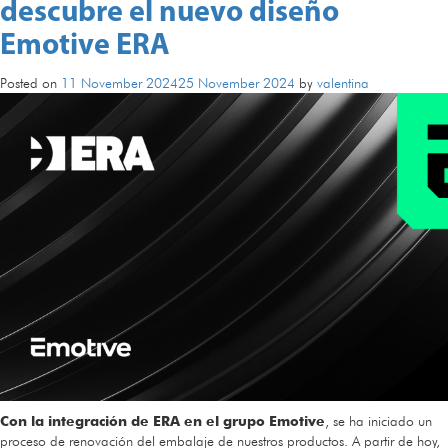
descubre el nuevo diseño
Emotive ERA
Posted on
11 November 2024
25 November 2024
by
valentina
Con la integración de ERA en el grupo Emotive
, se ha iniciado un
proceso de renovación del embalaje de nuestros productos. A partir de hoy,