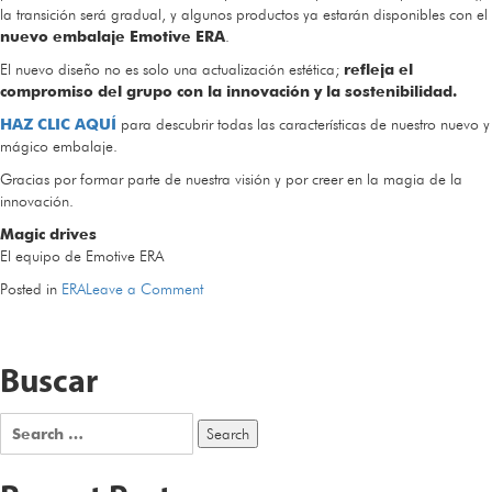
la transición será gradual, y algunos productos ya estarán disponibles con el
nuevo embalaje Emotive ERA
.
El nuevo diseño no es solo una actualización estética;
refleja el
compromiso del grupo con la innovación y la sostenibilidad.
HAZ CLIC AQUÍ
para descubrir todas las características de nuestro nuevo y
mágico embalaje.
Gracias por formar parte de nuestra visión y por creer en la magia de la
innovación.
Magic drives
El equipo de Emotive ERA
on
Posted in
ERA
Leave a Comment
ERA
actualiza
su
Buscar
embalaje:
descubre
el
Search
nuevo
for:
diseño
Emotive