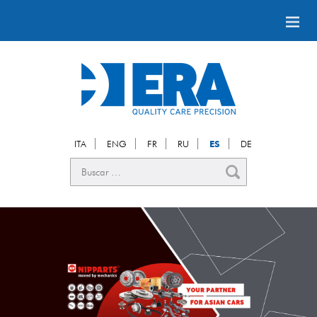
ITA
ENG
FR
RU
ES
DE